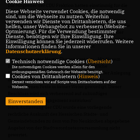
Cookie Hinweis
Die Mitglieder der CDU Fraktion hatten einstimmig für die
Diese Webseite verwendet Cookies, die notwendig
weitere Beauftragung des Vereins gestimmt.
sind, um die Webseite zu nutzen. Weiterhin
verwenden wir Dienste von Drittanbietern, die uns
Das Vorhaben, für diese Aufgabe zukünftig Personal in die
helfen, unser Webangebot zu verbessern (Website-
Optmierung). Für die Verwendung bestimmter
Stadtverwaltung einzustellen wird nach Auffassung der
Dienste, benötigen wir Ihre Einwilligung. Ihre
CDU nicht dazu führen, dass es finanziell günstiger wird“, so
Einwilligung können Sie jederzeit widerrufen. Weitere
die Vorsitzende der Fraktion Anna Gregor.
Informationen finden Sie in unserer
Datenschutzerklärung
.
Stadtverordneter Martin Theune ergänzt: „ Mit diesem
Technisch notwendige Cookies (
Übersicht
)
Beschluss wird das überwiegend ehrenamtliche
Die notwendigen Cookies werden allein für den
ordnungsgemäßen Gebrauch der Webseite benötigt.
Engagement der Vereinsmitglieder z.Bsp: bei der Anlegung
Cookies von Drittanbietern (
Hinweis
)
des Kurgartens und bei der Durchführung der
Derzeit verzichten wir auf Scripte von Drittanbietern auf der
verschiedenen Feste in keiner Weise gewürdigt. Dieser
Webseite.
Beschluss wird sich verheerend auf zukünftiges
ehrenamtliches Engagement auswirken"
Einverstanden
Nach Auffassung der CDU wurde eine vorliegende
rechtliche Auskunft des Hessischen Städte- und
Gemeindebundes zu dem von Pro Neukirchen abgegebene
Angebot von der Stadtverordnetenversammlung nicht
gewertet.