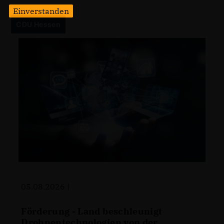
Einverstanden
CDU Hessen
05.08.2026 |
Förderung - Land beschleunigt
Drohnentechnologien von der