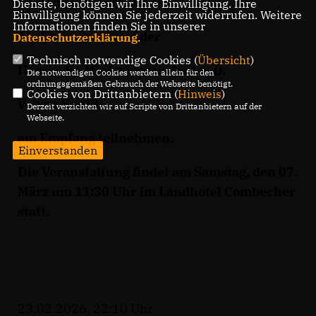
Feierstunde herzlich ein.
Dienste, benötigen wir Ihre Einwilligung. Ihre
Einwilligung können Sie jederzeit widerrufen. Weitere
Informationen finden Sie in unserer
Als Ehrengast wird der
Datenschutzerklärung
.
Technisch notwendige Cookies (
Übersicht
)
Hessische Ministerpräsident a. D.
Die notwendigen Cookies werden allein für den
ordnungsgemäßen Gebrauch der Webseite benötigt.
Cookies von Drittanbietern (
Hinweis
)
Volker Bouffier
Derzeit verzichten wir auf Scripte von Drittanbietern auf der
Webseite.
am Empfang teilnehmen.
Einverstanden
Die Veranstaltung findet am Samstag, den 07.
März um 11:30 Uhr im Landhotel Combecher
statt.
23.02.2026, 22:10 Uhr