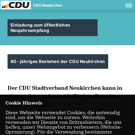
CDU Neukirchen
Einladung zum öffentlichen
Neujahrsempfang
60- jähriges Bestehen der CDU Neukirchen
Der CDU Stadtverband Neukirchen kann in
diesem Jahr auf sein 60-jähriges Bestehen
Cookie Hinweis
zurückblicken.
Diese Webseite verwendet Cookies, die notwendig
sind, um die Webseite zu nutzen. Weiterhin
Aus diesem Anlass lädt er zum 21.
verwenden wir Dienste von Drittanbietern, die uns
helfen, unser Webangebot zu verbessern (Website-
Öffentlichen Neujahrsempfang mit einer
Optmierung). Für die Verwendung bestimmter