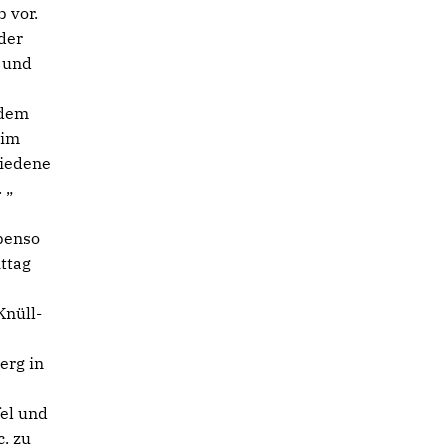
 vor.
der
 und
 dem
 im
hiedene
n.
Ebenso
ttag
Knüll-
erg in
fel und
. zu