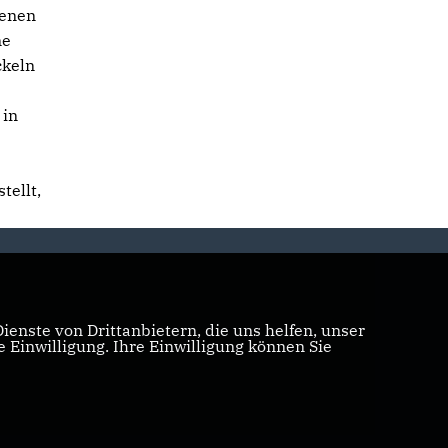
genen
ne
ckeln
 in
tellt,
enste von Drittanbietern, die uns helfen, unser
Einwilligung. Ihre Einwilligung können Sie