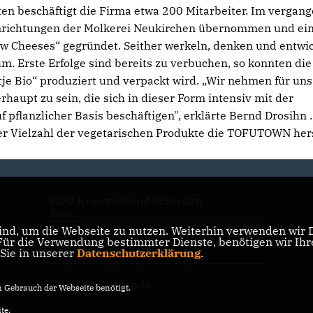
ten beschäftigt die Firma etwa 200 Mitarbeiter. Im vergan
inrichtungen der Molkerei Neukirchen übernommen und ei
w Cheeses“ gegründet. Seither werkeln, denken und entwi
m. Erste Erfolge sind bereits zu verbuchen, so konnten die
je Bio“ produziert und verpackt wird. „Wir nehmen für uns
haupt zu sein, die sich in dieser Form intensiv mit der
pflanzlicher Basis beschäftigen", erklärte Bernd Drosihn .
r Vielzahl der vegetarischen Produkte die TOFUTOWN hers
CDU Kreisverband Schwalm-
Eder
nd, um die Webseite zu nutzen. Weiterhin verwenden wir Di
r die Verwendung bestimmter Dienste, benötigen wir Ihre 
CDU Hessen
 Sie in unserer
Datenschutzerklärung
.
CDU Deutschlands
Gebrauch der Webseite benötigt.
te.