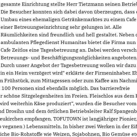
gesamte Einrichtung stellte Herr Tietzmann seinen Betrieb
Die Besucher konnten sich dabei davon überzeugen, dass 
Umbau eines ehemaligen Getränkemarktes zu einem Cafe
einer Betreuungseinrichtung sehr gelungen ist. Alle
Räumlichkeiten sind freundlich und hell gestaltet. Neben
ambulanten Pflegedienst Humanitas bietet die Firma nun
Cafe Zeitlos eine Tagesbetreuung an. Dabei werden versc
Betreuungs- und Beschäftigungsmöglichkeiten angebote
Durch unser Angebot der Tagesbetreuung wollen wir dazu
in ein Heim verzögert wird“ erklärte der Firmeninhaber. 
 zum Frühstück, zum Mittagessen oder zum Kaffee am Nachmi
 100 Personen sind ebenfalls möglich. Das barrierefreie
 schöne Sitzgelegenheiten im Freien. Fleischlos aus dem 
ird weiterhin Käse produziert“, wurden die Besucher vom
Drosihn und dem örtlichen Betriebsleiter Ralf Spangenb
ukirchen empfangen. TOFUTOWN ist langjähriger Pionier,
o veganen ) Lebensmitteln. In bisher zwei Werken in der Ei
liche Bio-Rohstoffe wie Weizen, Sojabohnen, Bio Gemüse etc