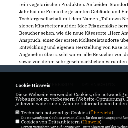
rein vegetarischen Produkten. An beiden Standor
Jahr hat die Firma die gesamten Gebäude und E
Tochtergesellschaft mit dem Namen „Tofutown Ne
sieben Mitarbeiter auf der Idee Pflanzenkäse heru
Besucher sehen, wie die neue Käsesorte „Herr Ant
Anspruch, einer der ersten Molkereistandorte über
Entwicklung und eigenen Herstellung von Käse auf 
Angenehm überrascht waren alle Besucher von de
sowie von deren sehr geschmacklichen Varianten
IMPRESSUM
DATENSCHUTZ
Cookie Hinweis
KONTAKT
Diese Webseite verwendet Cookies, die notwendig si
Webangebot zu verbessern (Website-Optmierung). Fü
jederzeit widerrufen. Weitere Informationen finden
Technisch notwendige Cookies (
Übersicht
)
Die notwendigen Cookies werden allein für den ordnungsgemäßen 
Cookies von Drittanbietern (
Hinweis
)
Derzeit verzichten wir auf Scripte von Drittanbietern auf der Websei