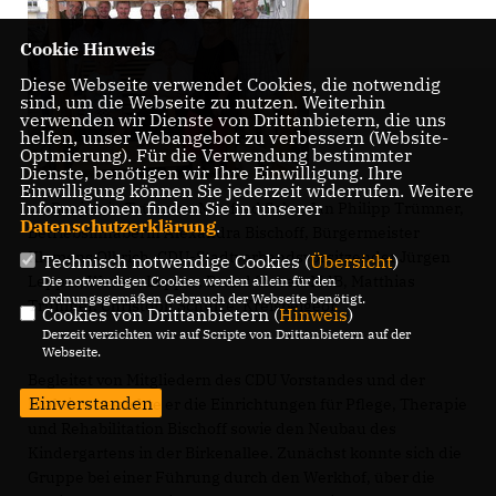
Cookie Hinweis
Diese Webseite verwendet Cookies, die notwendig
sind, um die Webseite zu nutzen. Weiterhin
verwenden wir Dienste von Drittanbietern, die uns
helfen, unser Webangebot zu verbessern (Website-
Optmierung). Für die Verwendung bestimmter
Dienste, benötigen wir Ihre Einwilligung. Ihre
Einwilligung können Sie jederzeit widerrufen. Weitere
Informationen finden Sie in unserer
v.l. Benjamin Trümner, Manfred Salm, Jan Philipp Trümner,
Datenschutzerklärung
.
Betriebsinhaberin Alexandra Bischoff, Bürgermeister
Klemens Olbrich, CDU-Stadtverbandsvorsitzender Jürgen
Technisch notwendige Cookies (
Übersicht
)
Lepper, Werner Lepper, Bernd Siebert MdB, Matthias
Die notwendigen Cookies werden allein für den
ordnungsgemäßen Gebrauch der Webseite benötigt.
Trümner, Christoph Schulze, Kreisbeigeor
Cookies von Drittanbietern (
Hinweis
)
Derzeit verzichten wir auf Scripte von Drittanbietern auf der
Webseite.
Begleitet von Mitgliedern des CDU Vorstandes und der
Einverstanden
Fraktion besuchte er die Einrichtungen für Pflege, Therapie
und Rehabilitation Bischoff sowie den Neubau des
Kindergartens in der Birkenallee. Zunächst konnte sich die
Gruppe bei einer Führung durch den Werkhof, über die