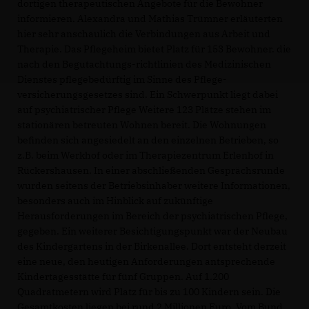
dortigen therapeutischen Angebote für die Bewohner
informieren. Alexandra und Mathias Trümner erläuterten
hier sehr anschaulich die Verbindungen aus Arbeit und
Therapie. Das Pflegeheim bietet Platz für 153 Bewohner. die
nach den Begutachtungs-richtlinien des Medizinischen
Dienstes pflegebedürftig im Sinne des Pflege-
versicherungsgesetzes sind. Ein Schwerpunkt liegt dabei
auf psychiatrischer Pflege Weitere 123 Plätze stehen im
stationären betreuten Wohnen bereit. Die Wohnungen
befinden sich angesiedelt an den einzelnen Betrieben, so
z.B. beim Werkhof oder im Therapiezentrum Erlenhof in
Rückershausen. In einer abschließenden Gesprächsrunde
wurden seitens der Betriebsinhaber weitere Informationen,
besonders auch im Hinblick auf zukünftige
Herausforderungen im Bereich der psychiatrischen Pflege,
gegeben. Ein weiterer Besichtigungspunkt war der Neubau
des Kindergartens in der Birkenallee. Dort entsteht derzeit
eine neue, den heutigen Anforderungen antsprechende
Kindertagesstätte für fünf Gruppen. Auf 1.200
Quadratmetern wird Platz für bis zu 100 Kindern sein. Die
Gesamtkosten liegen bei rund 2 Millionen Euro. Vom Bund